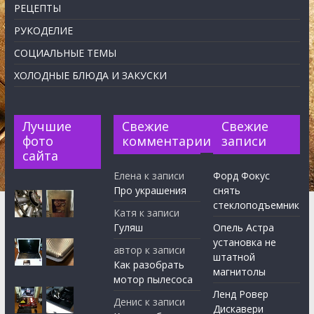
РЕЦЕПТЫ
РУКОДЕЛИЕ
СОЦИАЛЬНЫЕ ТЕМЫ
ХОЛОДНЫЕ БЛЮДА И ЗАКУСКИ
Лучшие
Свежие
Свежие
фото
комментарии
записи
сайта
Елена
к записи
Форд Фокус
Про украшения
снять
стеклоподъемник
Катя
к записи
Гуляш
Опель Астра
установка не
автор
к записи
штатной
Как разобрать
магнитолы
мотор пылесоса
Ленд Ровер
Денис
к записи
Дискавери