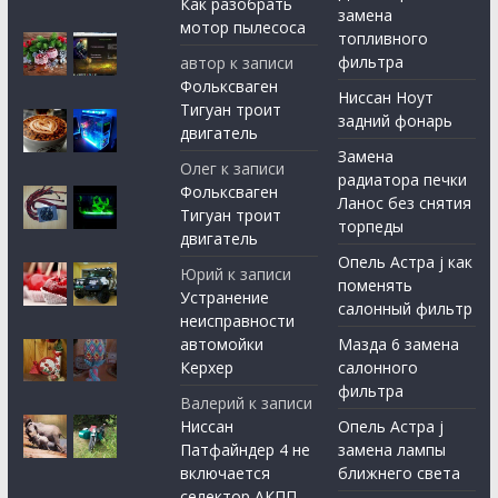
Как разобрать
замена
мотор пылесоса
топливного
фильтра
автор
к записи
Фольксваген
Ниссан Ноут
Тигуан троит
задний фонарь
двигатель
Замена
Олег
к записи
радиатора печки
Фольксваген
Ланос без снятия
Тигуан троит
торпеды
двигатель
Опель Астра j как
Юрий
к записи
поменять
Устранение
салонный фильтр
неисправности
автомойки
Мазда 6 замена
Керхер
салонного
фильтра
Валерий
к записи
Ниссан
Опель Астра j
Патфайндер 4 не
замена лампы
включается
ближнего света
селектор АКПП