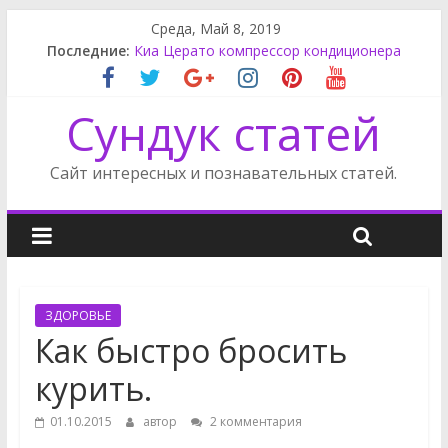
Среда, Май 8, 2019
Последние:
Киа Церато компрессор кондиционера
Rак снять обшивку двери Пассат Б3
Карнивал крышка багажника
Сундук статей
Карнивал щиток приборов
Приводной ремень Санг Енг Кайрон
Сайт интересных и познавательных статей.
ЗДОРОВЬЕ
Как быстро бросить
курить.
01.10.2015
автор
2 комментария