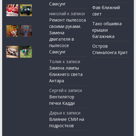
Самсунг
Фав ближний
николай
к записи
свет
Ремонт пылесоса
Тахо обшивка
своими руками.
крышки
Замена
багажника
двигателя в
пылесосе
Остров
Самсунг
Спиналонга Крит
Толик
к записи
Замена лампы
ближнего света
Антара
Сергей
к записи
Вентилятор
печки Кадди
Дарья
к записи
Влияние СМИ на
подростков