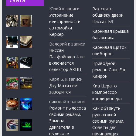
сайта
Юрий
к записи
Rак снять
Устранение
обшивку двери
неисправности
Пассат Б3
автомойки
Карнивал крышка
Керхер
багажника
Валерий
к записи
Карнивал щиток
Ниссан
приборов
Патфайндер 4 не
включается
Приводной
селектор АКПП
ремень Санг Енг
Кайрон
Карл Б.
к записи
Дэу Матиз не
Киа Церато
заводится
компрессор
кондиционера
николай
к записи
Ремонт пылесоса
Как обтянуть
своими руками.
руль кожей
Замена
своими руками.
двигателя в
Советы для
пылесосе
начинающих