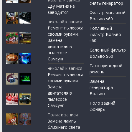
снять генератор
Дэу Матиз не
заводится
Фильтр масляный
Вольво s60
николай
к записи
Ремонт пылесоса
Топливный
своими руками.
фильтр Вольво
Замена
s60
двигателя в
Салонный фильтр
пылесосе
Вольво S60
Самсунг
Тахо приводной
николай
к записи
ремень
Ремонт пылесоса
своими руками.
Замена
Замена
генератора
двигателя в
Вольво
пылесосе
Поло задний
Самсунг
фонарь
Толик
к записи
Замена лампы
ближнего света