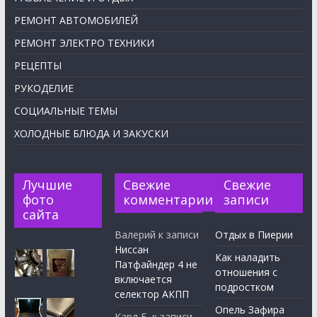
РЕМОНТ АВТОМОБИЛЕЙ
РЕМОНТ ЭЛЕКТРО ТЕХНИКИ
РЕЦЕПТЫ
РУКОДЕЛИЕ
СОЦИАЛЬНЫЕ ТЕМЫ
ХОЛОДНЫЕ БЛЮДА И ЗАКУСКИ
Лучшие
Свежие
Свежие
фото
комментарии
записи
сайта
Валерий
к записи
Отдых в Пиерии
Ниссан
Как наладить
Патфайндер 4 не
отношения с
включается
подростком
селектор АКПП
Опель Зафира
Карл Б.
к записи