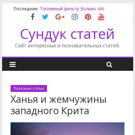
Фильтр масляный Вольво s60
Последние:
Топливный фильтр Вольво s60
Отдых в Пиерии
Как наладить отношения с подростком
Сундук статей
Опель Зафира снять генератор
Сайт интересных и познавательных статей.
Полезные статьи
Ханья и жемчужины
западного Крита