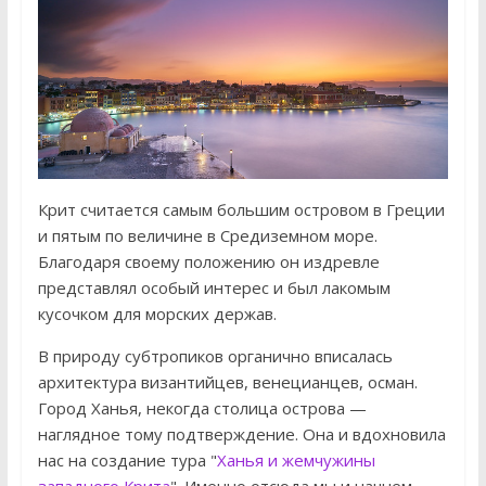
Крит считается самым большим островом в Греции
и пятым по величине в Средиземном море.
Благодаря своему положению он издревле
представлял особый интерес и был лакомым
кусочком для морских держав.
В природу субтропиков органично вписалась
архитектура византийцев, венецианцев, осман.
Город Ханья, некогда столица острова —
наглядное тому подтверждение. Она и вдохновила
нас на создание тура "
Ханья и жемчужины
западного Крита
". Именно отсюда мы и начнем