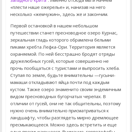
«плести наше ожерелье» и, нанизав на него
несколько «жемчужин», здесь же и закончим.
Первой остановкой в нашем небольшом
путешествии станет пресноводное озеро Курнас,
зеркальная гладь которого обрамлена белыми
пиками хребта Лефка-Ори. Территория является
охраняемой. По ней бесстрашно бродят отряды
дружелюбных гусей, которые совершенно не
прочь пообщаться с туристами и выпросить хлеба.
Ступая по земле, будьте внимательны —гусыни-
мамаши откладывают яйца почти под каждым
кустом. Также озеро знаменито своим эндемичным
видом пресноводных бугорчатых черепах. В
отличии от гусей, они не так общительны, поэтому
нужно очень внимательно присматриваться к
ландшафту, чтобы разглядеть мирно дремлющее
пресмыкающееся. Можно здесь встретить и еще
одно пресмыкающееся. Внимание, герпетофобы,