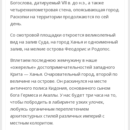
Богослова, датируемый ⅤⅠⅠ в. до н.э., а также
четырехкилометровая стена, опоясывающая город.
Раскопки на территории продолжаются по сей
день.
Со смотровой площадки откроется великолепный
вид на залив Суда, на город Ханья и одноименный
залив, на мелкие острова Феодорис и Родопос.
Вплетаем последнюю жемчужину в наше
«ожерелье» достопримечательностей западного
Крита — Ханья. Очаровательный город, второй по
величине на острове. Он раскинулся на месте
античного полиса Кидония, основанного сыном
бога Гермеса и Акаллы. У нас будет три часа на то,
чтобы побродить в лабиринте узких улочек,
любуясь органичным переплетением
архитектурных стилей различных империй с
местным колоритом.