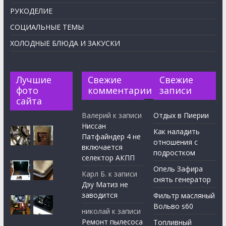
РУКОДЕЛИЕ
СОЦИАЛЬНЫЕ ТЕМЫ
ХОЛОДНЫЕ БЛЮДА И ЗАКУСКИ
Лучшие
Свежие
Свежие
фото
комментарии
записи
сайта
Валерий
к записи
Отдых в Пиерии
Ниссан
Как наладить
Патфайндер 4 не
отношения с
включается
подростком
селектор АКПП
Опель Зафира
Карл Б.
к записи
снять генератор
Дэу Матиз не
заводится
Фильтр масляный
Вольво s60
николай
к записи
Ремонт пылесоса
Топливный