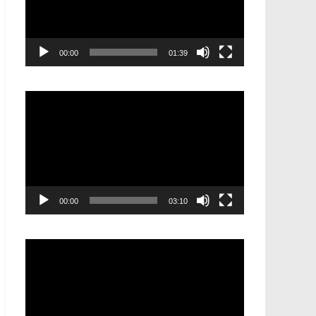
00:00
01:39
Видеоплеер
00:00
03:10
Видеоплеер