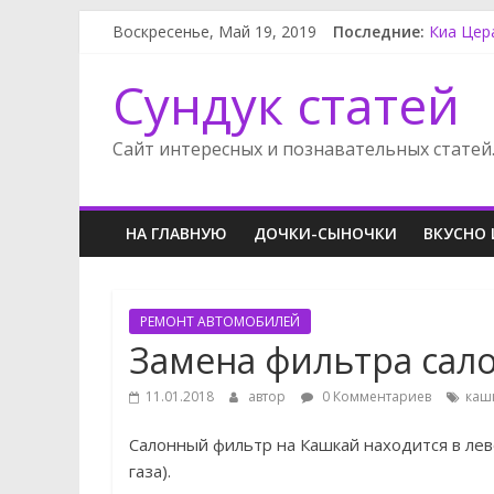
Воскресенье, Май 19, 2019
Последние:
Киа Цер
Rак сня
Карнива
Сундук статей
Карнива
Приводн
Сайт интересных и познавательных статей
НА ГЛАВНУЮ
ДОЧКИ-СЫНОЧКИ
ВКУСНО 
РЕМОНТ АВТОМОБИЛЕЙ
Замена фильтра сал
11.01.2018
автор
0 Комментариев
каш
Салонный фильтр на Кашкай находится в лев
газа).