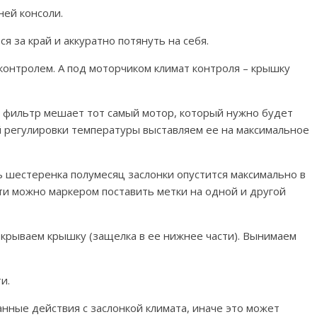
ней консоли.
я за край и аккуратно потянуть на себя.
контролем. А под моторчиком климат контроля – крышку
й фильтр мешает тот самый мотор, который нужно будет
ой регулировки температуры выставляем ее на максимальное
ь шестеренка полумесяц заслонки опустится максимально в
и можно маркером поставить метки на одной и другой
ткрываем крышку (защелка в ее нижнее части). Вынимаем
и.
нные действия с заслонкой климата, иначе это может