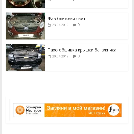
Фав ближний свет
0
23.04.2019
Тахо обшивка крышки багажника
0
20.04.2019