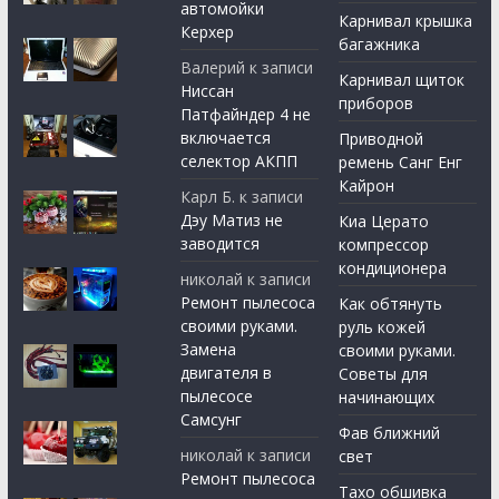
автомойки
Карнивал крышка
Керхер
багажника
Валерий
к записи
Карнивал щиток
Ниссан
приборов
Патфайндер 4 не
включается
Приводной
селектор АКПП
ремень Санг Енг
Кайрон
Карл Б.
к записи
Дэу Матиз не
Киа Церато
заводится
компрессор
кондиционера
николай
к записи
Ремонт пылесоса
Как обтянуть
своими руками.
руль кожей
Замена
своими руками.
двигателя в
Советы для
пылесосе
начинающих
Самсунг
Фав ближний
николай
к записи
свет
Ремонт пылесоса
Тахо обшивка