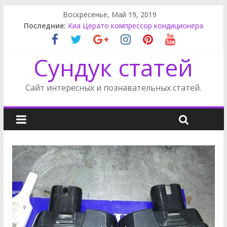
Воскресенье, Май 19, 2019
Последние:
Киа Церато компрессор кондиционера
Rак снять обшивку двери Пассат Б3
Карнивал крышка багажника
Сундук статей
Карнивал щиток приборов
Приводной ремень Санг Енг Кайрон
Сайт интересных и познавательных статей.