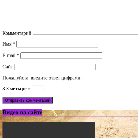
Комментарий
Имя
*
E-mail
*
Сайт
Пожалуйста, введите ответ цифрами:
3 × четыре =
Видео на сайте