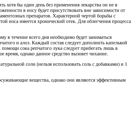
ть хотя бы один день без применения лекарства он не в
женности в носу будет присутствовать вне зависимости от
каментозных препаратов. Характерной чертой борьбы с
стой носа имеется хронический отек. Для облегчения процесса
ому в течение всего дня необходимо будет заниматься
чатого и алоэ. Каждый состав следует дополнить капелькой
К помощи сока репчатого лука следует прибегать лишь в
е время, однако данное средство вызовет чихание.
атуральной соли (нельзя использовать соль с добавками) и 1
удосуживающие вещества, однако они являются эффективным