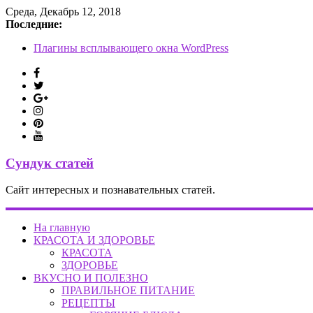
Среда, Декабрь 12, 2018
Последние:
Обшивка двери Ауди А3
Плагины всплывающего окна WordPress
Снять задний бампер Мерседес
Поделки из поршня
Замена салонного фильтра Мерседес GL
Сундук статей
Сайт интересных и познавательных статей.
На главную
КРАСОТА И ЗДОРОВЬЕ
КРАСОТА
ЗДОРОВЬЕ
ВКУСНО И ПОЛЕЗНО
ПРАВИЛЬНОЕ ПИТАНИЕ
РЕЦЕПТЫ