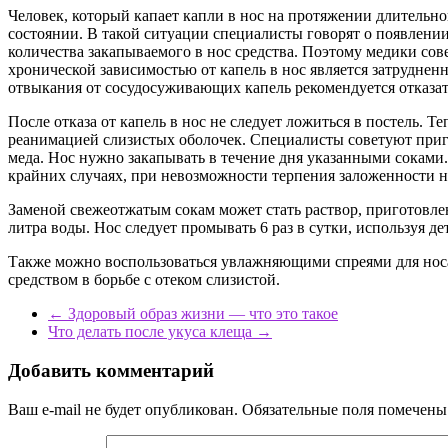
Человек, который капает капли в нос на протяжении длительног
состоянии. В такой ситуации специалисты говорят о появлени
количества закапываемого в нос средства. Поэтому медики сов
хронической зависимостью от капель в нос является затрудненн
отвыкания от сосудосуживающих капель рекомендуется отказать
После отказа от капель в нос не следует ложиться в постель. 
реанимацией слизистых оболочек. Специалисты советуют приго
меда. Нос нужно закапывать в течение дня указанными соками.
крайних случаях, при невозможности терпения заложенности но
Заменой свежеотжатым сокам может стать раствор, приготовленн
литра воды. Нос следует промывать 6 раз в сутки, используя де
Также можно воспользоваться увлажняющими спреями для носа
средством в борьбе с отеком слизистой.
←
Здоровый образ жизни — что это такое
Что делать после укуса клеща
→
Добавить комментарий
Ваш e-mail не будет опубликован.
Обязательные поля помечен