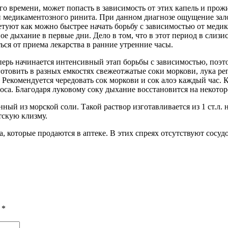
о времени, может попасть в зависимость от этих капель и прожи
и медикаментозного ринита. При данном диагнозе ощущение зало
етуют как можно быстрее начать борьбу с зависимостью от меди
ое дыхание в первые дни. Дело в том, что в этот период в слизи
ся от приема лекарства в ранние утренние часы.
Теперь начинается интенсивный этап борьбы с зависимостью, поэт
товить в разных емкостях свежеотжатые соки моркови, лука реп
 Рекомендуется чередовать сок моркови и сок алоэ каждый час. 
са. Благодаря луковому соку дыхание восстановится на некоторо
ый из морской соли. Такой раствор изготавливается из 1 ст.л. н
тскую клизму.
, которые продаются в аптеке. В этих спреях отсутствуют сос
ы
*