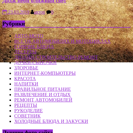
Додж неон ближний свет
23.03.2019
автор
0
Рубрики
АВТО-МОТО
ВСЕ ОБ АВТОМОБИЛЯХ И МОТОЦИКЛАХ
ГОРЯЧИЕ БЛЮДА
ДЕСЕРТЫ
ДИЗАЙН-СТРОИТЕЛЬСТВО-РЕМОНТ
ДОЧКИ-СЫНОЧКИ
ЗДОРОВЬЕ
ИНТЕРНЕТ-КОМПЬЮТЕРЫ
КРАСОТА
НАПИТКИ
ПРАВИЛЬНОЕ ПИТАНИЕ
РАЗВЛЕЧЕНИЕ И ОТДЫХ
РЕМОНТ АВТОМОБИЛЕЙ
РЕЦЕПТЫ
РУКОДЕЛИЕ
СОВЕТНИК
ХОЛОДНЫЕ БЛЮДА И ЗАКУСКИ
Лучшие фото сайта