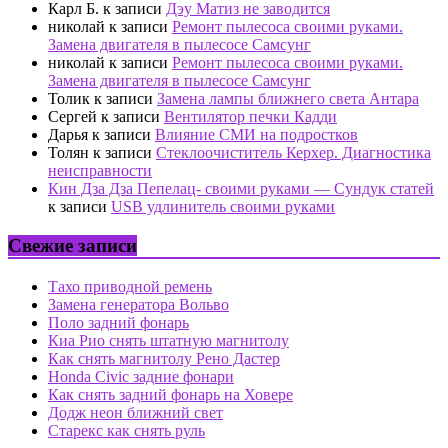
Карл Б.
к записи
Дэу Матиз не заводится
николай
к записи
Ремонт пылесоса своими руками.
Замена двигателя в пылесосе Самсунг
николай
к записи
Ремонт пылесоса своими руками.
Замена двигателя в пылесосе Самсунг
Толик
к записи
Замена лампы ближнего света Антара
Сергей
к записи
Вентилятор печки Кадди
Дарья
к записи
Влияние СМИ на подростков
Толян
к записи
Стеклоочиститель Керхер. Диагностика
неисправности
Кин Дза Дза Пепелац- своими руками — Сундук статей
к записи
USB удлинитель своими руками
Свежие записи
Тахо приводной ремень
Замена генератора Вольво
Поло задний фонарь
Киа Рио снять штатную магнитолу
Как снять магнитолу Рено Дастер
Honda Civic задние фонари
Как снять задний фонарь на Ховере
Додж неон ближний свет
Старекс как снять руль