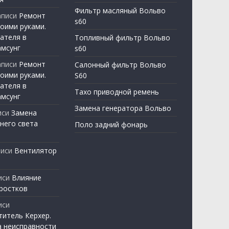
Фильтр масляный Вольво
аписи
Ремонт
s60
оими руками.
ателя в
Топливный фильтр Вольво
амсунг
s60
аписи
Ремонт
Салонный фильтр Вольво
оими руками.
S60
ателя в
Тахо приводной ремень
амсунг
Замена генератора Вольво
иси
Замена
него света
Поло задний фонарь
писи
Вентилятор
иси
Влияние
ростков
иси
титель Керхер.
а неисправности