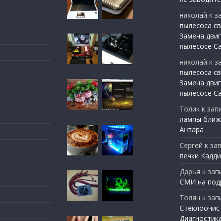
николай
к з
пылесоса св
Замена двиг
пылесосе С
николай
к з
пылесоса св
Замена двиг
пылесосе С
Толик
к зап
лампы ближ
Антара
Сергей
к за
печки Кадди
Дарья
к зап
СМИ на под
Толян
к зап
Стеклоочис
Диагностик