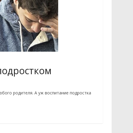
подростком
и
юбого родителя. А уж воспитание подростка