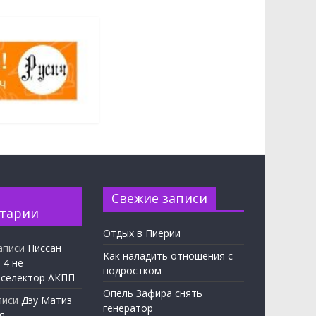
Свежие записи
тарии
Отдых в Пиерии
аписи
Ниссан
Как наладить отношения с
 4 не
подростком
 селектор АКПП
Опель Зафира снять
писи
Дэу Матиз
генератор
я