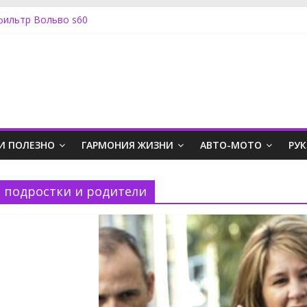
ляный Вольво s60
фильтр Вольво s60
ерии
ь отношения с подростком
а снять генератор
.
И ПОЛЕЗНО
ГАРМОНИЯ ЖИЗНИ
АВТО-МОТО
РУ
подростки и родители