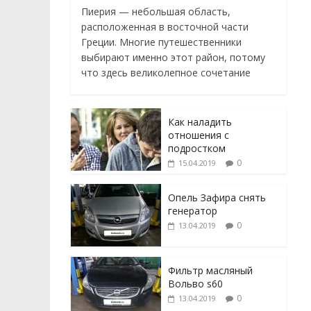
Пиерия — небольшая область,
расположенная в восточной части
Греции. Многие путешественники
выбирают именно этот район, потому
что здесь великолепное сочетание
Как наладить
отношения с
подростком
0
15.04.2019
Опель Зафира снять
генератор
0
13.04.2019
Фильтр масляный
Вольво s60
0
13.04.2019