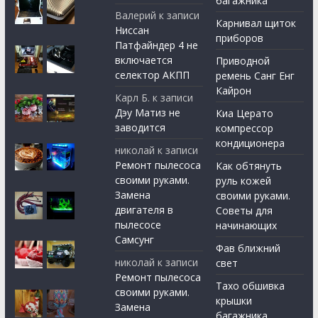
багажника
Валерий
к записи
Карнивал щиток
Ниссан
приборов
Патфайндер 4 не
включается
Приводной
селектор АКПП
ремень Санг Енг
Кайрон
Карл Б.
к записи
Дэу Матиз не
Киа Церато
заводится
компрессор
кондиционера
николай
к записи
Ремонт пылесоса
Как обтянуть
своими руками.
руль кожей
Замена
своими руками.
двигателя в
Советы для
пылесосе
начинающих
Самсунг
Фав ближний
николай
к записи
свет
Ремонт пылесоса
Тахо обшивка
своими руками.
крышки
Замена
багажника