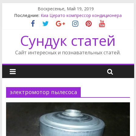
Воскресенье, Май 19, 2019
Последние:
Киа Церато компрессор кондиционера
Rак снять обшивку двери Пассат Б3
Карнивал крышка багажника
Сундук статей
Карнивал щиток приборов
Приводной ремень Санг Енг Кайрон
Сайт интересных и познавательных статей.
электромотор пылесоса