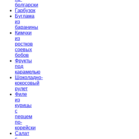
болгарски
Гарбузок
Буглама
из
баранины
Кимчхи
из
ростков
соевых
бобов
Фрукты
под
карамелью
Шоколадно-
кокосовый
рулет
Филе
из
курицы
с
перцем
по-
корейски
Салат
с