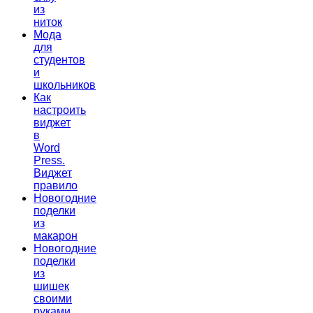
из
ниток
Мода
для
студентов
и
школьников
Как
настроить
виджет
в
Word
Press.
Виджет
правило
Новогодние
поделки
из
макарон
Новогодние
поделки
из
шишек
своими
руками