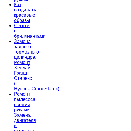
Как
создавать
красивые
образы
Серьги
с
бриллиантами
Замена
заднего
тормозного
цилиндра.
Ремонт
Хендай
Гранд
Старекс
(
HyundaiGrandStarex)
Ремонт
пылесоса
своими
руками.
Замена
двигателя
в
пылесосе