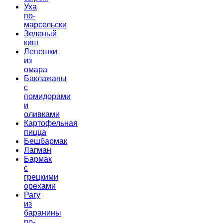
Уха
по-
марсельски
Зеленый
киш
Лепешки
из
омара
Баклажаны
с
помидорами
и
оливками
Картофельная
пицца
Бешбармак
Лагман
Бармак
с
грецкими
орехами
Рагу
из
баранины
по-