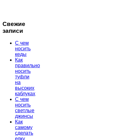
Свежие
записи
С чем
носить
кеды
Как
правильно
носить
туфли
на
высоких
каблуках
С чем
носить
светлые
джинсы
Как
самому
сделать
елку