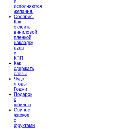
и
исполняются
желания.
Солярис.
Как
оклеить
виниловой
пленкой
накладку
руля
и
КПП.
Как
сдержать
слезы
Чудо
ягоды
Годжи
Подарок
к
юбилею
Свиное
жаркое
с
фруктами