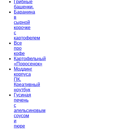
Грибные
башенки.
Баранина
в
сырной
корочке
с
картофелем
Все
про
кофе
Картофельный
«Поросенок»
Моддинг
корпуса
ПК.
Креативный
ноутбук
Гусиная
печень
с
апельсиновым
соусом
и
пюре