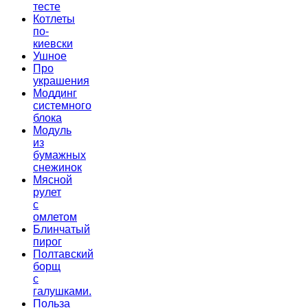
тесте
Котлеты
по-
киевски
Ушное
Про
украшения
Моддинг
системного
блока
Модуль
из
бумажных
снежинок
Мясной
рулет
с
омлетом
Блинчатый
пирог
Полтавский
борщ
с
галушками.
Польза