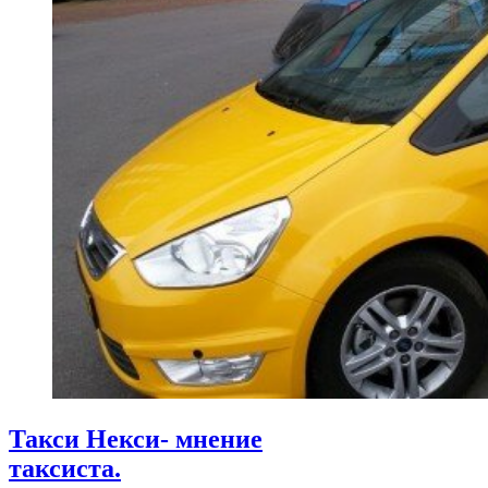
Такси Некси- мнение
таксиста.