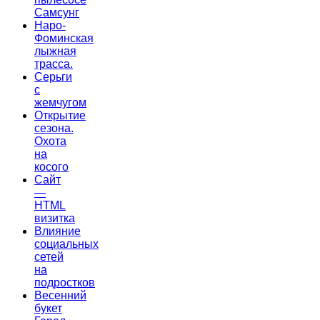
Самсунг
Наро-
Фоминская
лыжная
трасса.
Серьги
с
жемчугом
Открытие
сезона.
Охота
на
косого
Сайт
—
HTML
визитка
Влияние
социальных
сетей
на
подростков
Весенний
букет