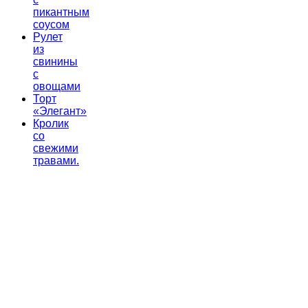
пикантным
соусом
Рулет
из
свинины
с
овощами
Торт
«Элегант»
Кролик
со
свежими
травами.