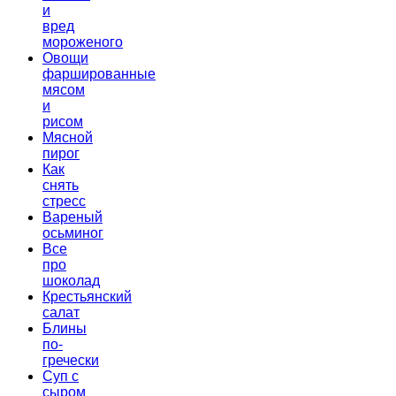
и
вред
мороженого
Овощи
фаршированные
мясом
и
рисом
Мясной
пирог
Как
снять
стресс
Вареный
осьминог
Все
про
шоколад
Крестьянский
салат
Блины
по-
гречески
Суп с
сыром