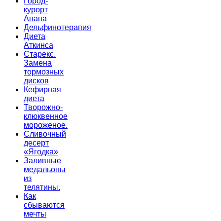
Город-
курорт
Анапа
Дельфинотерапия
Диета
Аткинса
Старекс.
Замена
тормозных
дисков
Кефирная
диета
Творожно-
клюквенное
мороженое.
Сливочный
десерт
«Ягодка»
Заливные
медальоны
из
телятины.
Как
сбываются
мечты