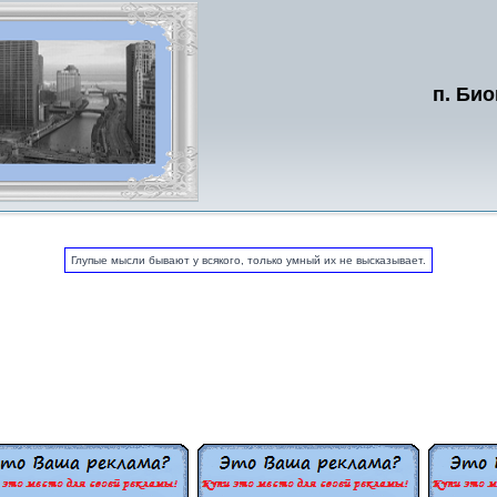
п. Био
Глупые мысли бывают у всякого, только умный их не высказывает.