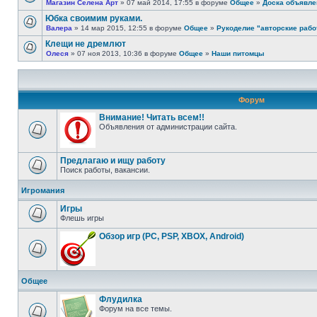
Магазин Селена Арт
» 07 май 2014, 17:55 в форуме
Общее
»
Доска объявле
Юбка своимим руками.
Валера
» 14 мар 2015, 12:55 в форуме
Общее
»
Рукоделие "авторские раб
Клещи не дремлют
Олеся
» 07 ноя 2013, 10:36 в форуме
Общее
»
Наши питомцы
Форум
Внимание! Читать всем!!
Объявления от администрации сайта.
Предлагаю и ищу работу
Поиск работы, вакансии.
Игромания
Игры
Флешь игры
Обзор игр (PC, PSP, XBOX, Android)
Общее
Флудилка
Форум на все темы.