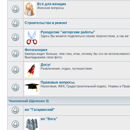
Всё для женщин
Женские вопросы
Строительство и ремонт
Рукоделие "авторские работы"
Здесь Вы можете поделиться своим творчеством, а так же 
Фотогалерея
Камера видит больше, чем глаз, итак, почему бы это не использовать!
Выкладываем свои фото.
Досуг
Развлечения, отдых, путешествия.
Правовые вопросы.
Налоговая, ЖКХ, Градостроительный кодекс, Нормы и Прави
Чкаловский (Щелково 3)
жк "Гагаринский"
жк "Вега"